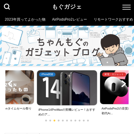
もぐガジェ
2023年買ってよかった物
AirPodsPro2レビュー
リモートワークおすすめ
iPhone関連
家電・ガジェット
mazonタイムセール祭り
AirPodsPro2の音
iPhone14ProMaxの実機レビュー！おすす
初代Ai...
めのア...