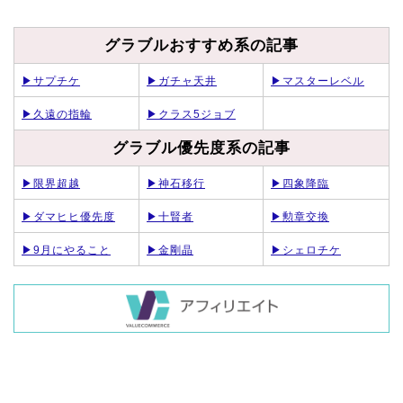
グラブルおすすめ系の記事
▶サプチケ
▶ガチャ天井
▶マスターレベル
▶久遠の指輪
▶クラス5ジョブ
グラブル優先度系の記事
▶限界超越
▶神石移行
▶四象降臨
▶ダマヒヒ優先度
▶十賢者
▶勲章交換
▶9月にやること
▶金剛晶
▶シェロチケ