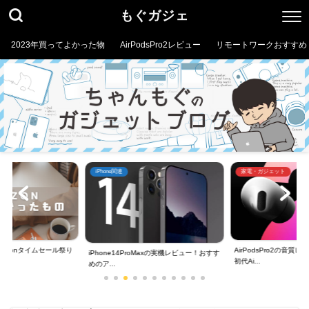
もぐガジェ
2023年買ってよかった物
AirPodsPro2レビュー
リモートワークおすすめ
iPhone関連
家電・ガジェット
mazonタイムセール祭り
AirPodsPro2の音
iPhone14ProMaxの実機レビュー！おすす
初代Ai...
めのア...