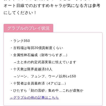
オート目線でのおすすめキャラが気になる方は参考
にしてください！
グラブルのプレイ状況
・ランク350
・古戦場は毎回20億貢献度くらい
・全属性神石編成（財布つらすぎ…）
→土と水の約定武器実装に怯えています
・十天衆は限界超越済10人
→ソーン、フュンフ、ウーノ以外Lv150
・十賢者は全員最終済（4アビは…）
・ひたすら「刻の流砂」集め中…これが虚無か
→グラブルの他の記事はこちら