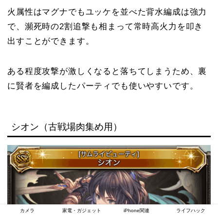
火属性はマグナでもユッケを並べた背水編成は強力
で、瀕死時の2割追撃も相まって常時高火力を叩き
出すことができます。
ある程度攻撃が激しくなると落ちてしまうため、裏
に賢者を編成したパーティでも使いやすいです。
シオン（古戦場肉集め用）
カメラ
家電・ガジェット
iPhone関連
ライフハック