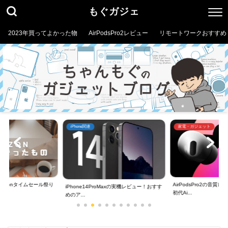
もぐガジェ
2023年買ってよかった物
AirPodsPro2レビュー
リモートワークおすすめ
iPhone関連
家電・ガジェット
mazonタイムセール祭り
AirPodsPro2の音
iPhone14ProMaxの実機レビュー！おすす
初代Ai...
めのア...