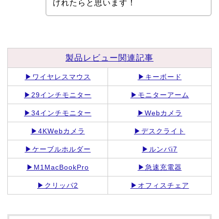
げれたらと思います！
製品レビュー関連記事
▶ワイヤレスマウス
▶キーボード
▶29インチモニター
▶モニターアーム
▶34インチモニター
▶Webカメラ
▶4KWebカメラ
▶デスクライト
▶ケーブルホルダー
▶ルンバi7
▶M1MacBook
Pro
▶急速充電器
▶クリッパ2
▶オフィスチェア