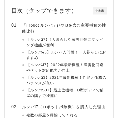
目次（タップできます）
非表示
「iRobot ルンバ」j7やi3を含む主要機種の性
能比較
【ルンバi7】2人暮らしや家族世帯にマッピ
ング機能が便利
【ルンバe5】ルンバ入門機！一人暮らしにお
すすめ
【ルンバJ7】2022年最新機種！障害物回避
やペット対応能力が向上
【ルンバi3】2021年最新機種！性能と価格の
バランスが良い
【ルンバS9+】最上位機種！D型ボディで部
屋の隅まで綺麗に
ルンバi7（ロボット掃除機）を購入した理由
複数の部屋を掃除してくれる