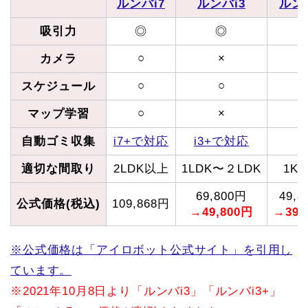
ルンバi7
ルンバi3
ルン
吸引力
◎
◎
○
×
カメラ
○
○
スケジュール
○
×
マップ学習
自動ゴミ収集
i7+で対応
i3+で対応
適切な間取り
2LDK以上
1LDK〜２LDK
1K
69,800円
49,
公式価格(税込)
109,868円
→49,800円
→39,
※公式価格は「アイロボット公式サイト」を引用し
ています。
※2021年10月8日より「ルンバi3」「ルンバi3+」