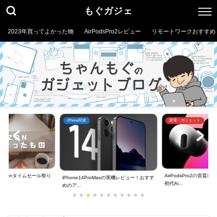
もぐガジェ
2023年買ってよかった物
AirPodsPro2レビュー
リモートワークおすすめ
iPhone関連
家電・ガジェット
mazonタイムセール祭り
AirPodsPro2の音
iPhone14ProMaxの実機レビュー！おすす
初代Ai...
めのア...