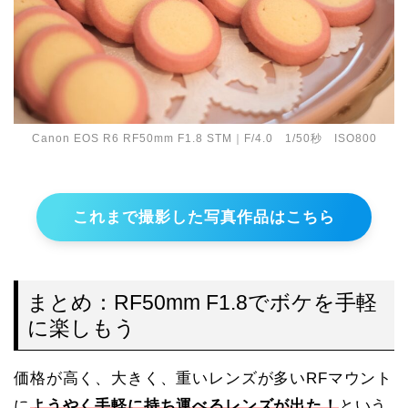
Canon EOS R6 RF50mm F1.8 STM｜F/4.0 1/50秒 ISO800
これまで撮影した写真作品はこちら
まとめ：RF50mm F1.8でボケを手軽
に楽しもう
価格が高く、大きく、重いレンズが多いRFマウント
に
ようやく手軽に持ち運べるレンズが出た！
という