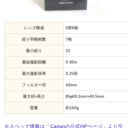
レンズ構成
5群6枚
絞り羽根枚数
7枚
最小絞り
22
最短撮影距離
0.30m
最大撮影倍率
0.25倍
フィルター径
43mm
最大径×長さ
約φ69.2mm×40.5mm
質量
約160g
※スペック情報は「Canonの公式HPページ」より引