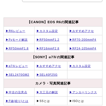
【CANON】EOS R6の関連記事
▶R6レビュー
▶カスタム設定
▶おすすめアクセ
▶Fvモード解説
▶RF50mmF1.2
▶RF70-200mmF4
▶RF50mmF1.8
▶RF16mmF2.8
▶RF24-105mmF4
【SONY】α7Ⅳの関連記事
▶α7Ⅳレビュー
▶おすすめアクセ
▶カスタム設定
▶SEL2470GM2
▶SEL40F25G
カメラ・写真関連記事
▶中古の注意点
▶大三元の解説
▶アンカーリンクス
▶F値(絞り)とは
▶SSとは
▶ISOとは