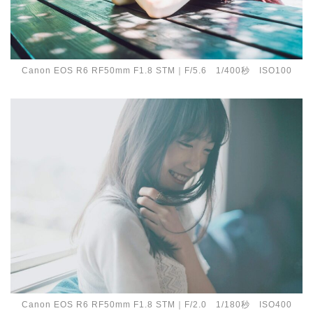
Canon EOS R6 RF50mm F1.8 STM｜F/5.6 1/400秒 ISO100
Canon EOS R6 RF50mm F1.8 STM｜F/2.0 1/180秒 ISO400